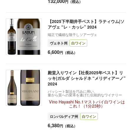
132,000
円（税込）
【2025下半期井手ベスト】ラティウム|ソ
アヴェ “レ・カッレ” 2024
端正で繊細な陰干しソアーヴェ
ヴェネト州
白ワイン
6,600
円（税込）
殿堂入りワイン【社長2025年ベスト】リ
ッキ|ガルダ シャルドネ “メリディアーノ”
2024
パッシート製法を巧みに用い、
量から質への変革を遂げた伝統的なワイナリー
Vino Hayashi No.1マストバイ白ワインは
これ！（1分23秒）
ロンバルディア州
白ワイン
6,380
円（税込）