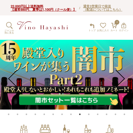
22,000円以上送料無料
通常3営業日で発送
/
【通常880円、夏季は1,100円（クール便）】
（配送についてはこちら）
0
ジャンル
トップ
お気に入り
カート
ログイン
別に見る