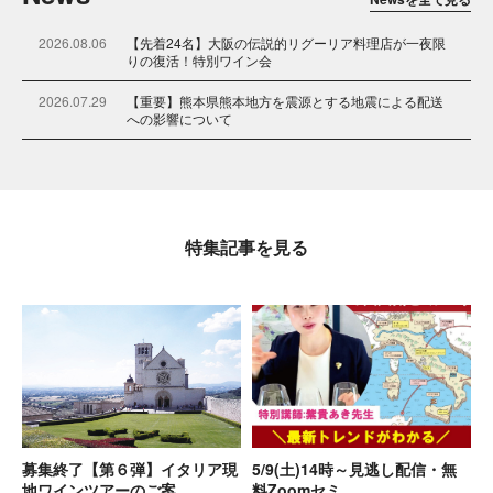
2026.08.06
【先着24名】大阪の伝説的リグーリア料理店が一夜限
りの復活！特別ワイン会
2026.07.29
【重要】熊本県熊本地方を震源とする地震による配送
への影響について
2026.06.15
【先着20名】初来日「ムシータ」ワイン会
2026.05.20
セラーで寝かせた飲み頃 ＆アウトレットワイン大放出
試飲会(6/13土)のお知らせ
特集記事を見る
2026.05.01
新サービス「イタリアワイン土着品種研究会 Season
2」
2026.04.30
【キャンセル待ち】6月6日（土）イタリアワイン通信
講座クラス会@大阪を開催！
2026.04.16
ゴールデンウィーク期間の出荷スケジュールについて
2026.03.13
「最後のボトル」Zoom LIVEセール「闇市」開催決
定！
募集終了【第６弾】イタリア現
5/9(土)14時～見逃し配信・無
2026.03.13
【重要】ポイント制度変更に関する大切なお知らせ
地ワインツアーのご案…
料Zoomセミ…