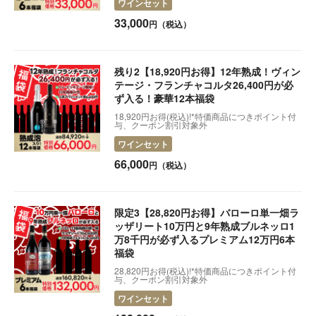
ワインセット
2025.03.05
【初回20％オフクーポン配布中】全36種のイタリアチ
33,000
円（税込）
ーズが自宅に届く定期便
2024.05.13
【お届け・配送について】
残り2【18,920円お得】12年熟成！ヴィン
テージ・フランチャコルタ26,400円が必
ず入る！豪華12本福袋
18,920円お得(税込)!*特価商品につきポイント付
与、クーポン割引対象外
ワインセット
66,000
円（税込）
限定3【28,820円お得】バローロ単一畑ラ
ッザリート10万円と9年熟成ブルネッロ1
万8千円が必ず入るプレミアム12万円6本
福袋
28,820円お得(税込)!*特価商品につきポイント付
与、クーポン割引対象外
ワインセット