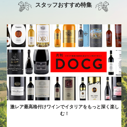
スタッフおすすめ特集
説明不要で売れる！スロヴェニアのカリスマワイナリ
激レア最高格付けワインでイタリアをもっと深く楽し
【日本初入荷】今すぐ旨いバローロの秘密とは？
ーをご紹介
む！