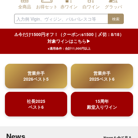
全商品
お得セット
赤ワイン
白ワイン
グラッパ
検索
⚠️今だけ1500円オフ！（クーポン:s1500｜〆切：8/18）
対象ワインはこちら▶︎
※適用条件：合計11,000円以上
営業井手
営業井手
2026ベスト5
2025ベスト6
社長2025
15周年
ベスト6
殿堂入りワイン
News
Newsを全て見る