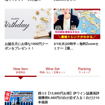
2026.03.01
【限定30名様】5月23日（土）イタリアワイン通信講
座のクラス会を開催！
2026.03.01
【重要】新しいVIP制度についてのお知らせ
2026.02.18
【両日満席】2016年バローロ・リゼルヴァ抜栓！当主
レオナルド氏と囲む贅沢な晩餐
2026.02.05
【セラーで寝かせた 飲み頃ワイン大放出】 試飲会(2/28
土)のお知らせ
お誕生月にお得な1000円クー
3/19(木)20時半～無料Zoomセ
ポンをプレゼント！
ミナー【最…
2026.01.19
社長ハヤシの自腹リピートワイン5本セット
2025.12.27
年末年始営業日・配送スケジュールのご案内
2025.12.04
【お知らせ】九州地方をはじめとする配送遅延につい
New Item
Wine Set
Ranking
て
新着商品
間違いなし！定番セット
ランキング
2025.11.01
【15周年記念】ポイント15倍キャンペーン！
2025.10.31
今季予約終了｜搾りたて空輸便✈︎新オイル受注予約のご
案内
残り3【13,860円お得】伊ワイン誌最高評
価獲得9,460円の白が必ず入る！白だけ10
2025.10.17
【10/20〆切】 40％オフセットご購入お急ぎくださ
本福袋