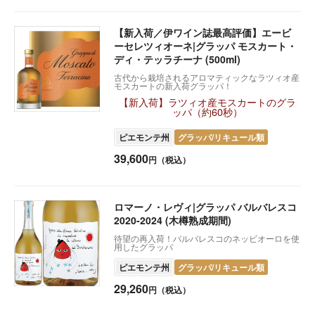
【新入荷／伊ワイン誌最高評価】エービ
ーセレツィオーネ|グラッパ モスカート・
ディ・テッラチーナ (500ml)
古代から栽培されるアロマティックなラツィオ産
モスカートの新入荷グラッパ！
【新入荷】ラツィオ産モスカートのグラ
ッパ（約60秒）
ピエモンテ州
グラッパ/リキュール類
39,600
円（税込）
ロマーノ・レヴィ|グラッパ バルバレスコ
2020-2024 (木樽熟成期間)
待望の再入荷！バルバレスコのネッビオーロを使
用したグラッパ
ピエモンテ州
グラッパ/リキュール類
29,260
円（税込）