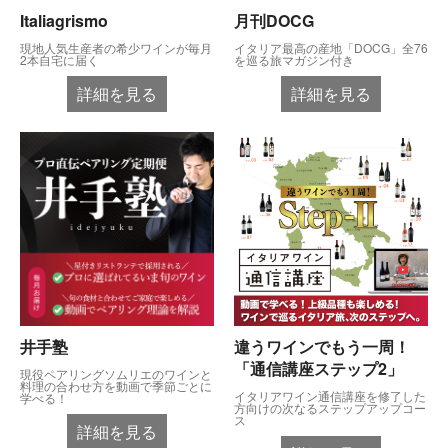
Italiagrismo
月刊DOCG
現地人気生産者の希少ワインが毎月
イタリア最高の産地「DOCG」全76
2本自宅に届く
を巡る旅マガジン付き
詳細を見る
詳細を見る
井手塾
違うワインでもう一周！
「通信講座ステップ2」
現役ペアリングソムリエのワインと
料理の合わせ方を動画で季節ごとに
イタリアワイン通信講座を修了した
学べる！
方向けの次なるステップアップコー
ス
詳細を見る