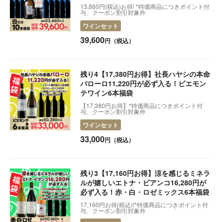
い！
13,860円(税込)お得! *特価商品につきポイント付
与、クーポン割引対象外
2025.09.24
【5,830円お得に!】当たり年バローロとアマローネ
ワインセット
2025.09.06
【限定各12本】今飲み頃！秋の熟成ピノ・ネロ
39,600
円（税込）
2025.08.20
買えば買うほどお得！会員ランクアップ特典のご案内
残り4【17,380円お得】社長ハヤシの本命
2025.08.20
【実録】井手塾-プロの評価は？
バローロ11,220円が必ず入る！ピエモン
2025.07.30
新しい定期コース「井手塾」を発表します。
テワイン6本福袋
【17,380円お得】*特価商品につきポイント付
2025.07.19
【お詫び】エラー表示の解消
与、クーポン割引対象外
ワインセット
2025.07.01
【最大30％オフ】夏の福袋・お得セット販売開始
33,000
円（税込）
2025.05.16
早い者勝ち！【超得30%オフ】セラーの番人セット発
売開始！
残り3【17,160円お得】涼を感じるミネラ
2025.04.24
飲まなきゃ損！あの白ワイン入荷です|カステル・ユヴ
ァル【Castel Juval】
ルが嬉しいエトナ・ビアンコ16,280円が
必ず入る！赤・白・ロゼミックス6本福袋
2025.04.16
【発売中】オリーブオイル人気の3本はコレ！
17,160円お得(税込)!*特価商品につきポイント付
与、クーポン割引対象外
2025.04.15
出荷スケジュールについて