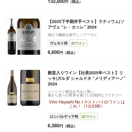
132,000
円（税込）
【2025下半期井手ベスト】ラティウム|ソ
アヴェ “レ・カッレ” 2024
端正で繊細な陰干しソアーヴェ
ヴェネト州
白ワイン
6,600
円（税込）
殿堂入りワイン【社長2025年ベスト】リ
ッキ|ガルダ シャルドネ “メリディアーノ”
2024
パッシート製法を巧みに用い、
量から質への変革を遂げた伝統的なワイナリー
Vino Hayashi No.1マストバイ白ワインは
これ！（1分23秒）
ロンバルディア州
白ワイン
6,380
円（税込）