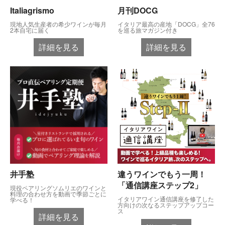
Italiagrismo
月刊DOCG
現地人気生産者の希少ワインが毎月
イタリア最高の産地「DOCG」全76
2本自宅に届く
を巡る旅マガジン付き
詳細を見る
詳細を見る
井手塾
違うワインでもう一周！
「通信講座ステップ2」
現役ペアリングソムリエのワインと
料理の合わせ方を動画で季節ごとに
イタリアワイン通信講座を修了した
学べる！
方向けの次なるステップアップコー
ス
詳細を見る