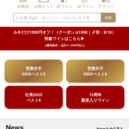
全商品
お得セット
赤ワイン
白ワイン
グラッパ
検索
⚠️今だけ1500円オフ！（クーポン:s1500｜〆切：8/18）
対象ワインはこちら▶︎
※適用条件：合計11,000円以上
営業井手
営業井手
2026ベスト5
2025ベスト6
社長2025
15周年
ベスト6
殿堂入りワイン
News
Newsを全て見る