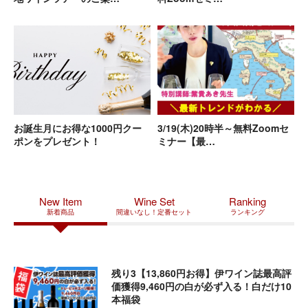
2026.03.01
【限定30名様】5月23日（土）イタリアワイン通信講
座のクラス会を開催！
2026.03.01
【重要】新しいVIP制度についてのお知らせ
2026.02.18
【両日満席】2016年バローロ・リゼルヴァ抜栓！当主
レオナルド氏と囲む贅沢な晩餐
2026.02.05
【セラーで寝かせた 飲み頃ワイン大放出】 試飲会(2/28
土)のお知らせ
お誕生月にお得な1000円クー
3/19(木)20時半～無料Zoomセ
ポンをプレゼント！
ミナー【最…
2026.01.19
社長ハヤシの自腹リピートワイン5本セット
2025.12.27
年末年始営業日・配送スケジュールのご案内
2025.12.04
【お知らせ】九州地方をはじめとする配送遅延につい
New Item
Wine Set
Ranking
て
新着商品
間違いなし！定番セット
ランキング
2025.11.01
【15周年記念】ポイント15倍キャンペーン！
2025.10.31
今季予約終了｜搾りたて空輸便✈︎新オイル受注予約のご
案内
残り3【13,860円お得】伊ワイン誌最高評
価獲得9,460円の白が必ず入る！白だけ10
2025.10.17
【10/20〆切】 40％オフセットご購入お急ぎくださ
本福袋