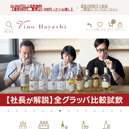
22,000円以上送料無料
通常3営業日で発送
/
【通常880円、夏季は1,100円（クール便）】
（配送についてはこちら）
0
ジャンル
トップ
お気に入り
カート
ログイン
別に見る