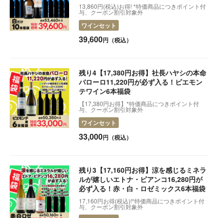
い！
13,860円(税込)お得! *特価商品につきポイント付
与、クーポン割引対象外
2025.09.24
【5,830円お得に!】当たり年バローロとアマローネ
ワインセット
2025.09.06
【限定各12本】今飲み頃！秋の熟成ピノ・ネロ
39,600
円（税込）
2025.08.20
買えば買うほどお得！会員ランクアップ特典のご案内
残り4【17,380円お得】社長ハヤシの本命
2025.08.20
【実録】井手塾-プロの評価は？
バローロ11,220円が必ず入る！ピエモン
2025.07.30
新しい定期コース「井手塾」を発表します。
テワイン6本福袋
【17,380円お得】*特価商品につきポイント付
2025.07.19
【お詫び】エラー表示の解消
与、クーポン割引対象外
ワインセット
2025.07.01
【最大30％オフ】夏の福袋・お得セット販売開始
33,000
円（税込）
2025.05.16
早い者勝ち！【超得30%オフ】セラーの番人セット発
売開始！
残り3【17,160円お得】涼を感じるミネラ
2025.04.24
飲まなきゃ損！あの白ワイン入荷です|カステル・ユヴ
ァル【Castel Juval】
ルが嬉しいエトナ・ビアンコ16,280円が
必ず入る！赤・白・ロゼミックス6本福袋
2025.04.16
【発売中】オリーブオイル人気の3本はコレ！
17,160円お得(税込)!*特価商品につきポイント付
与、クーポン割引対象外
2025.04.15
出荷スケジュールについて