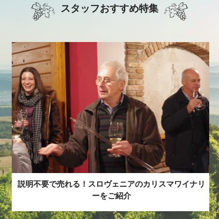
スタッフおすすめ特集
説明不要で売れる！スロヴェニアのカリスマワイナリ
激レア最高格付けワインでイタリアをもっと深く楽し
【日本初入荷】今すぐ旨いバローロの秘密とは？
ーをご紹介
む！