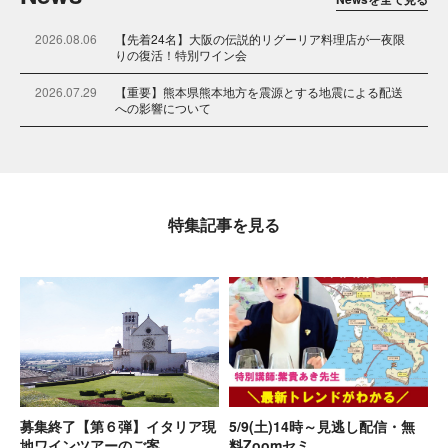
2026.08.06
【先着24名】大阪の伝説的リグーリア料理店が一夜限
りの復活！特別ワイン会
2026.07.29
【重要】熊本県熊本地方を震源とする地震による配送
への影響について
2026.06.15
【先着20名】初来日「ムシータ」ワイン会
2026.05.20
セラーで寝かせた飲み頃 ＆アウトレットワイン大放出
試飲会(6/13土)のお知らせ
特集記事を見る
2026.05.01
新サービス「イタリアワイン土着品種研究会 Season
2」
2026.04.30
【キャンセル待ち】6月6日（土）イタリアワイン通信
講座クラス会@大阪を開催！
2026.04.16
ゴールデンウィーク期間の出荷スケジュールについて
2026.03.13
「最後のボトル」Zoom LIVEセール「闇市」開催決
定！
募集終了【第６弾】イタリア現
5/9(土)14時～見逃し配信・無
2026.03.13
【重要】ポイント制度変更に関する大切なお知らせ
地ワインツアーのご案…
料Zoomセミ…