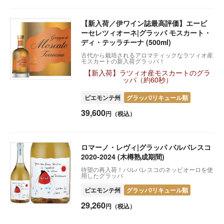
【新入荷／伊ワイン誌最高評価】エービ
ーセレツィオーネ|グラッパ モスカート・
ディ・テッラチーナ (500ml)
古代から栽培されるアロマティックなラツィオ産
モスカートの新入荷グラッパ！
【新入荷】ラツィオ産モスカートのグラ
ッパ（約60秒）
ピエモンテ州
グラッパ/リキュール類
39,600
円（税込）
ロマーノ・レヴィ|グラッパ バルバレスコ
2020-2024 (木樽熟成期間)
待望の再入荷！バルバレスコのネッビオーロを使
用したグラッパ
ピエモンテ州
グラッパ/リキュール類
29,260
円（税込）