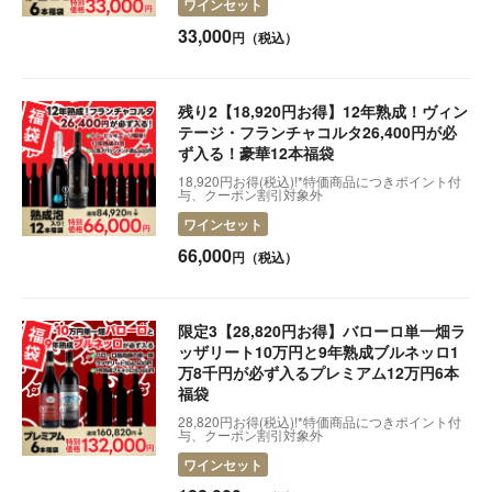
ワインセット
2025.03.05
【初回20％オフクーポン配布中】全36種のイタリアチ
33,000
円（税込）
ーズが自宅に届く定期便
2024.05.13
【お届け・配送について】
残り2【18,920円お得】12年熟成！ヴィン
テージ・フランチャコルタ26,400円が必
ず入る！豪華12本福袋
18,920円お得(税込)!*特価商品につきポイント付
与、クーポン割引対象外
ワインセット
66,000
円（税込）
限定3【28,820円お得】バローロ単一畑ラ
ッザリート10万円と9年熟成ブルネッロ1
万8千円が必ず入るプレミアム12万円6本
福袋
28,820円お得(税込)!*特価商品につきポイント付
与、クーポン割引対象外
ワインセット