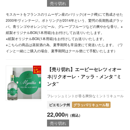
売り切れ
モスカートをフランスのリムーザン産のバリック(オーク樽)にて熟成させた
2000年ヴィンテージ。ボトリングが2014年という、驚愕の長期熟成グラッ
パ。青リンゴやオレンジピール、グレープフルーツなどの爽やかな香り。※
紙製オリジナルBOX(1本用箱)をお付けしてお送りいたします。
※紙製オリジナルBOX(1本用箱)をお付けしてお送りいたします。
※こちらの商品は蒸留酒の為、夏季期間も常温便にて発送いたします。（ワ
インと一緒にご購入の場合、夏季期間はクール便にて手配いたします）
【売り切れ】エービーセレツィオー
ネ|リクオーレ・アッラ・メンタ “ミ
ンタ”
フレッシュミントが香る爽快なミントリキュール
ピエモンテ州
グラッパ/リキュール類
22,000
円（税込）
売り切れ