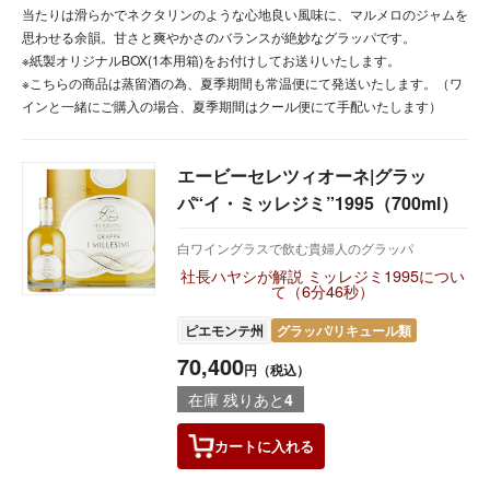
当たりは滑らかでネクタリンのような心地良い風味に、マルメロのジャムを
思わせる余韻。甘さと爽やかさのバランスが絶妙なグラッパです。
※紙製オリジナルBOX(1本用箱)をお付けしてお送りいたします。
※こちらの商品は蒸留酒の為、夏季期間も常温便にて発送いたします。（ワ
インと一緒にご購入の場合、夏季期間はクール便にて手配いたします）
エービーセレツィオーネ|グラッ
パ“イ・ミッレジミ”1995（700ml）
白ワイングラスで飲む貴婦人のグラッパ
社長ハヤシが解説 ミッレジミ1995につい
て（6分46秒）
ピエモンテ州
グラッパ/リキュール類
70,400
円（税込）
在庫 残りあと
4
カートに
入れる