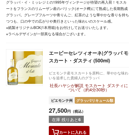
グラッパ・イ・ミッレジミの1995年ヴィンテージが待望の再入荷！モスカ
ートをフランスのリムーザン産のバリック(オーク樽)にて熟成した長期熟成
グラッパ。グレープフルーツや青りんご、紅茶のような華やかな香りを持ち
つつも、口の中での広がりや奥行きといった味わいのスケール感。
※紙製オリジナルBOX(1本用箱)をお付けしてお送りいたします。
※ラベルデザインが一部異なる場合がございます。
エービーセレツィオーネ|グラッパ モ
スカート・ダスティ (500ml)
ピエモンテ産モスカートを原料に、華やかな味わ
いを追求した貴婦人のグラッパ
社長ハヤシが解説 モスカート ダスティに
ついて（約4分30秒）
ピエモンテ州
グラッパ/リキュール類
27,500
円（税込）
在庫 残りあと
6
カートに
入れる