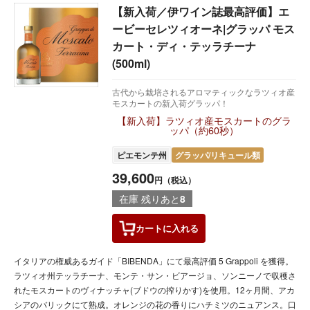
【新入荷／伊ワイン誌最高評価】エ
ービーセレツィオーネ|グラッパ モス
カート・ディ・テッラチーナ
(500ml)
古代から栽培されるアロマティックなラツィオ産
モスカートの新入荷グラッパ！
【新入荷】ラツィオ産モスカートのグラ
ッパ（約60秒）
ピエモンテ州
グラッパ/リキュール類
39,600
円（税込）
在庫 残りあと
8
カートに
入れる
イタリアの権威あるガイド「BIBENDA」にて最高評価 5 Grappoli を獲得。
ラツィオ州テッラチーナ、モンテ・サン・ビアージョ、ソンニーノで収穫さ
れたモスカートのヴィナッチャ(ブドウの搾りかす)を使用。12ヶ月間、アカ
シアのバリックにて熟成。オレンジの花の香りにハチミツのニュアンス。口