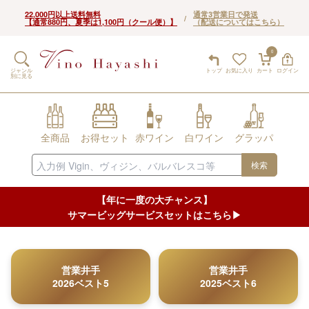
22,000円以上送料無料
通常3営業日で発送
/
【通常880円、夏季は1,100円（クール便）】
（配送についてはこちら）
0
ジャンル
トップ
お気に入り
カート
ログイン
別に見る
全商品
お得セット
赤ワイン
白ワイン
グラッパ
検索
【年に一度の大チャンス】
サマービッグサービスセットはこちら▶︎
営業井手
営業井手
2026ベスト5
2025ベスト6