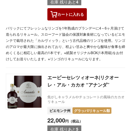
在庫 残りあと
4
カートに
入れる
バリックにてフレッシュなリンゴを1年熟成のブランデーに4～6ヶ月漬けて
造られるリキュール。スローフード協会の保護対象食材になっているピエモ
ンテで栽培された「カルヴィッラ」という古代品種のリンゴを使用。リンゴ
のアロマが最大限に抽出されており、程よい甘みと爽やかな酸味が食事を締
めくくるに相応しい最高の1本です。※紙製オリジナルBOX(1本用箱)をお付
けしてお送りいたします。※リンゴのリキュールになります。
エービーセレツィオーネ|リクオー
レ・アル・カカオ “アナンダ”
焦がしキャラメルやチョコレートの風味のカカオ
リキュール
ピエモンテ州
グラッパ/リキュール類
22,000
円（税込）
在庫 残りあと
5