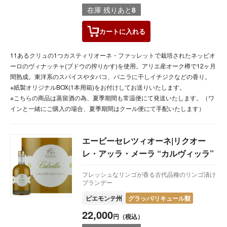
在庫 残りあと
8
カートに
入れる
11あるクリュの1つカスティリオーネ・ファッレットで栽培されたネッビオ
ーロのヴィナッチャ(ブドウの搾りかす)を使用。アリエ産オーク樽で12ヶ月
間熟成。東洋系のスパイスやタバコ、バニラに干しイチジクなどの香り。
※紙製オリジナルBOX(1本用箱)をお付けしてお送りいたします。
※こちらの商品は蒸留酒の為、夏季期間も常温便にて発送いたします。（ワ
インと一緒にご購入の場合、夏季期間はクール便にて手配いたします）
エービーセレツィオーネ|リクオー
レ・アッラ・メーラ “カルヴィッラ”
フレッシュなリンゴが香る古代品種のリンゴ漬け
ブランデー
ピエモンテ州
グラッパ/リキュール類
22,000
円（税込）