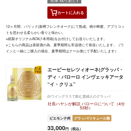
在庫 残りあと
1
カートに
入れる
12ヶ月間、バリック(新樽フレンチオーク)にて熟成。桃や蜂蜜、アプリコッ
トを思わせる柔らかい香りと味わい。
※紙製オリジナルBOX(1本用箱)をお付けしてお送りいたします。
※こちらの商品は蒸留酒の為、夏季期間も常温便にて発送いたします。（ワ
インと一緒にご購入の場合、夏季期間はクール便にて手配いたします）
エービーセレツィオーネ|グラッパ・
ディ・バローロ インヴェッキアータ
“イ・クリュ”
白ワイングラスで飲む貴婦人のグラッパ
社長ハヤシが解説 バローロについて（4分
53秒）
ピエモンテ州
グラッパ/リキュール類
33,000
円（税込）