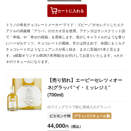
カートに
入れる
トリノの有名チョコレートメーカー“グイド・ゴビーノ”がセレクトしたエク
アドルの高級種「アリバ」のカカオ豆を使用。アナンダはサンスクリット語
で「幸福」や「幸せの祝福」を意味します。焦がしキャラメルのような香り
にヘーゼルナッツ、チョコレートの風味。甘さは控えめで、余韻にもミルク
チョコレートのようなニュアンスが長く続き、まさに至福の1本と言えま
す。※紙製オリジナルBOX(1本用箱)をお付けしてお送りいたします。※カカ
オのリキュールになります。
【売り切れ】エービーセレツィオー
ネ|グラッパ “イ・ミッレジミ”
(700ml)
白ワイングラスで飲む貴婦人のグラッパ
ピエモンテ州
グラッパ/リキュール類
44,000
円（税込）