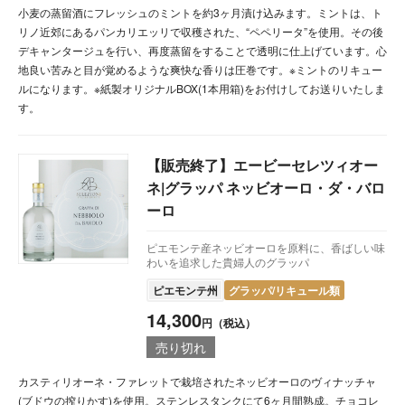
小麦の蒸留酒にフレッシュのミントを約3ヶ月漬け込みます。ミントは、ト
リノ近郊にあるパンカリエッリで収穫された、“ペペリータ”を使用。その後
デキャンタージュを行い、再度蒸留をすることで透明に仕上げています。心
地良い苦みと目が覚めるような爽快な香りは圧巻です。※ミントのリキュー
ルになります。※紙製オリジナルBOX(1本用箱)をお付けしてお送りいたしま
す。
【販売終了】エービーセレツィオー
ネ|グラッパ ネッビオーロ・ダ・バロ
ーロ
ピエモンテ産ネッビオーロを原料に、香ばしい味
わいを追求した貴婦人のグラッパ
ピエモンテ州
グラッパ/リキュール類
14,300
円（税込）
売り切れ
カスティリオーネ・ファレットで栽培されたネッビオーロのヴィナッチャ
(ブドウの搾りかす)を使用。ステンレスタンクにて6ヶ月間熟成。チョコレ