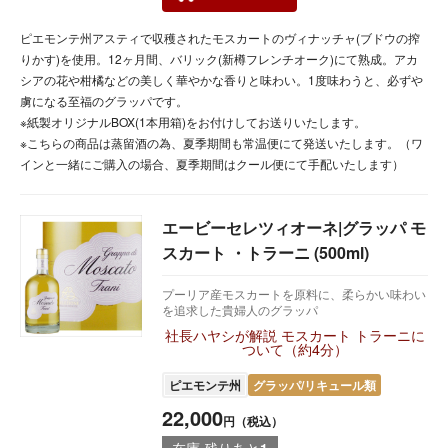
ピエモンテ州アスティで収穫されたモスカートのヴィナッチャ(ブドウの搾
りかす)を使用。12ヶ月間、バリック(新樽フレンチオーク)にて熟成。アカ
シアの花や柑橘などの美しく華やかな香りと味わい。1度味わうと、必ずや
虜になる至福のグラッパです。
※紙製オリジナルBOX(1本用箱)をお付けしてお送りいたします。
※こちらの商品は蒸留酒の為、夏季期間も常温便にて発送いたします。（ワ
インと一緒にご購入の場合、夏季期間はクール便にて手配いたします）
エービーセレツィオーネ|グラッパ モ
スカート ・トラーニ (500ml)
プーリア産モスカートを原料に、柔らかい味わい
を追求した貴婦人のグラッパ
社長ハヤシが解説 モスカート トラーニに
ついて（約4分）
ピエモンテ州
グラッパ/リキュール類
22,000
円（税込）