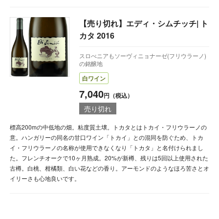
【売り切れ】エディ・シムチッチ| ト
カタ 2016
スロべニアもソーヴィニョナーゼ(フリウラーノ)
の銘醸地
白ワイン
7,040
円（税込）
売り切れ
標高200mの中低地の畑。粘度質土壌。トカタとはトカイ・フリウラーノの
意。ハンガリーの同名の甘口ワイン「トカイ」との混同を防ぐため、トカ
イ・フリウラーノの名称が使用できなくなり「トカタ」と名付けられまし
た。フレンチオークで10ヶ月熟成。20%が新樽、残りは5回以上使用された
古樽。白桃、柑橘類、白い花などの香り。アーモンドのようなほろ苦さとオ
イリーさも心地良いです。