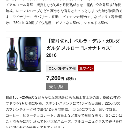
てアルコール発酵。攪拌しながら9ヶ月間熟成させ、瓶内で2次発酵後3年間
熟成。レモンやハーブなどの爽やかな香りとキュッとしまった酸が特徴的で
す。ワイナリー: ラパリーノ原産: ピエモンテ州/カモ、ネヴィリエ容量/度
数: 750ml/13.0度ブドウ品種: ピノ・ネロ50％、シャルドネ50％
【売り切れ】ペルラ・デル・ガルダ|
ガルダ メルロー “レオナトゥス”
2016
ロンバルディア州
赤ワイン
7,260
円（税込）
売り切れ
標高150〜250mのなだらかな丘陵地帯にある粘土質土壌の畑。樹齢20年の
ブドウを9月初旬に収穫。ステンレスタンクにて10〜15日発酵。225と500
のフレンチオーク樽で最低12ヶ月間熟成。はじめにプラム、続いて野菜、
コーヒー、ビターチョコレート、腐葉土など豊かで複雑な香り。タンニンは
ごく滑らかに溶け込んでおり大変スムーズ。ブルゴーニュグラスで香りを存
分に開かせながら飲んでみてください。