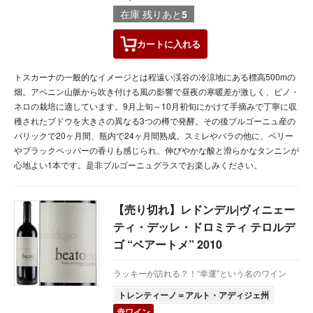
在庫 残りあと
5
カートに
入れる
トスカーナの一般的なイメージとは程遠い渓谷の冷涼地にある標高500mの
畑。アペニン山脈から吹き付ける風の影響で昼夜の寒暖差が激しく、ピノ・
ネロの栽培に適しています。9月上旬～10月初旬にかけて手摘みで丁寧に収
穫されたブドウを大きさの異なる3つの樽で発酵。その後ブルゴーニュ産の
バリックで20ヶ月間、瓶内で24ヶ月間熟成。スミレやバラの他に、ベリー
やブラックペッパーの香りも感じられ、伸びやかな酸と滑らかなタンニンが
心地よい1本です。是非ブルゴーニュグラスでお楽しみください。
【売り切れ】レドンデル|ヴィニェー
ティ・デッレ・ドロミティ テロルデ
ゴ “ベアートメ” 2010
ラッキーが訪れる？！“幸運”という名のワイン
トレンティーノ＝アルト・アディジェ州
赤ワイン