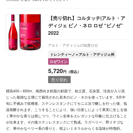
【売り切れ】コルタッチ|アルト・ア
ディジェ ピノ・ネロ ロゼ “ピノゼ”
2022
アルト・アディジェの知恵ロゼ
トレンティーノ＝アルト・アディジェ州
ロゼワイン
5,720
円（税込）
売り切れ
標高400～650m、南西向き斜面の斜面で、粘土質、石灰質、珪岩が入り混
じった複雑な土壌にて栽培された若木のピノ・ネロを使っています。9月中
旬に手摘みで収穫後、ステンレスタンクにてセニエ法で醸しを行った後、低
温発酵されます。こうすることにより、強い日差しによって果実に生じる強
く華やかな香りは残しつつ、ワイン全体をエレガントな印象に仕上げること
が出来ます。その後ステンレスタンクにて熟成。ラズベリー、野イチゴな
ど、華やかなベリー系の香りと、程よいミネラルからくる塩味が特徴的。