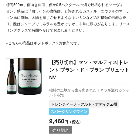
標高500ｍ、南向き斜面、僅か0.5ヘクタールの畑で栽培されるソーヴィニ
ヨン。醸造は『白ワインの魔術師』と評されるカステル・ユヴァルのマーテ
ィン氏に依頼。太陽を感じさせるようなキンカンなどの柑橘類の芳醇な香
り。酸はシャープでミネラルも豊かですが、非常に厚みがあります。リース
リンググラスで時間をかけてお楽しみください。
※こちらの商品はギフトボックス対象外です。
【売り切れ】マソ・マルティス|トレ
ント ブラン・ド・ブラン ブリュット
NV
独特の土壌から生み出されたミネラル溢れるシャ
ルドネ泡
トレンティーノ＝アルト・アディジェ州
スパークリングワイン
9,460
円（税込）
売り切れ