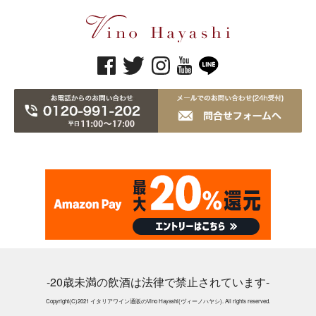
-20歳未満の飲酒は法律で禁止されています-
Copyright(C)2021 イタリアワイン通販のVino Hayashi(ヴィーノハヤシ). All rights reserved.