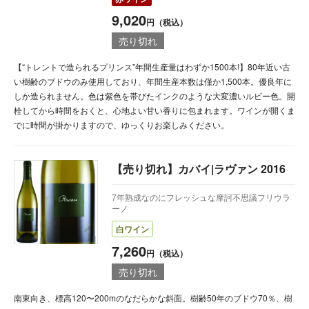
9,020
円（税込）
売り切れ
【“トレントで造られるプリンス”年間生産量はわずか1500本!】80年近い古
い樹齢のブドウのみ使用しており、年間生産本数は僅か1,500本。優良年に
しか造られません。色は紫色を帯びたインクのような大変濃いルビー色。開
栓してから時間をおくと、心地よい甘い香りに包まれます。ワインが開くま
でに時間が掛かりますので、ゆっくりお楽しみください。
【売り切れ】カバイ|ラヴァン 2016
7年熟成なのにフレッシュな摩訶不思議フリウラ
ーノ
白ワイン
7,260
円（税込）
売り切れ
南東向き、標高120〜200mのなだらかな斜面。樹齢50年のブドウ70％、樹