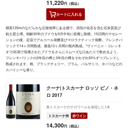
11,220
円（税込）
カートに
入れる
標高135mのなだらかな丘陵地帯にある畑で、貝殻の化石を含む石灰質及び
粘土質土壌。樹齢30年のブドウを9月中旬に収穫し除梗。15日間のマセレー
ションの後、定温でアルコール発酵及びマロラクティック発酵。フレンチバ
リックで14ヶ月間熟成、最低12ヶ月間の瓶内熟成。“ヴィーニャ・コレッキ
オ”の区画で収穫されたブドウをさらにスムーズな口あたりで飲めるよう、
フレンチバリックの2年目の樽と3年目の樽をそれぞれ50%ずつブレンドし
熟成されます。桃、ブラックチェリー、プラム、バルサミコ、タバコなどの
スパイシーな香り。
クーナ|トスカーナ ロッソ ピノ・ネ
ロ 2017
奥トスカーナのテロワールを体現した1本
トスカーナ州
赤ワイン
14,300
円（税込）