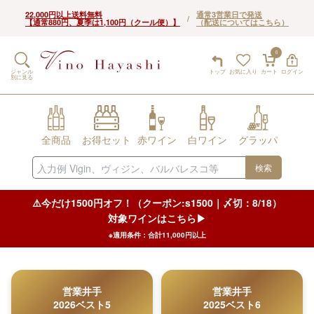
22,000円以上送料無料
通常3営業日で発送
/
【通常880円、夏季は1,100円（クール便）】
（配送についてはこちら）
0
ジャンル
トップ
お気に入り
カート
ログイン
別に見る
全商品
お得セット
赤ワイン
白ワイン
グラッパ
検索
⚠️今だけ1500円オフ！（クーポン:s1500｜〆切：8/18）
対象ワインはこちら▶︎
※適用条件：合計11,000円以上
営業井手
営業井手
2026ベスト5
2025ベスト6