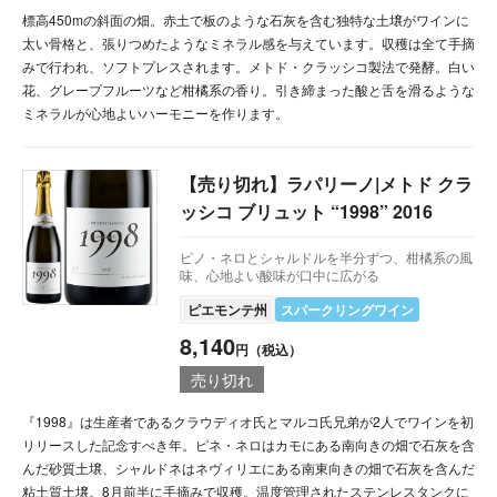
標高450mの斜面の畑。赤土で板のような石灰を含む独特な土壌がワインに
太い骨格と、張りつめたようなミネラル感を与えています。収穫は全て手摘
みで行われ、ソフトプレスされます。メトド・クラッシコ製法で発酵。白い
花、グレープフルーツなど柑橘系の香り。引き締まった酸と舌を滑るような
ミネラルが心地よいハーモニーを作ります。
【売り切れ】ラパリーノ|メトド クラ
ッシコ ブリュット “1998” 2016
ピノ・ネロとシャルドルを半分ずつ、柑橘系の風
味、心地よい酸味が口中に広がる
ピエモンテ州
スパークリングワイン
8,140
円（税込）
売り切れ
『1998』は生産者であるクラウディオ氏とマルコ氏兄弟が2人でワインを初
リリースした記念すべき年。ピネ・ネロはカモにある南向きの畑で石灰を含
んだ砂質土壌、シャルドネはネヴィリエにある南東向きの畑で石灰を含んだ
粘土質土壌。8月前半に手摘みで収穫。温度管理されたステンレスタンクに