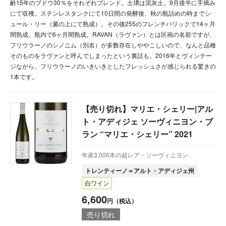
齢15年のブドウ30％をそれぞれブレンド。土壌は泥灰土。9月後半に手摘み
にて収穫。ステンレスタンクにて10日間の発酵後、秋の瓶詰めの時までシ
ュール・リー（澱の上にて熟成）。その後255のフレンチバリックで14ヶ月
間熟成、瓶内で6ヶ月間熟成。RAVAN（ラヴァン）とは区画の名前ですが、
フリウラーノのシノニム（別名）が多数存在しややこしいので、なんと品種
そのものをラヴァンと呼んでしまったという裏話も。2016年とヴィンテー
ジながら、フリウラーノのいきいきとしたフレッシュさが感じられる驚きの
1本です。
【売り切れ】マリエ・シェリー|アル
ト・アディジェ ソーヴィニヨン・ブ
ラン “マリエ・シェリー” 2021
年産3,000本の超レア・ソーヴィニヨン
トレンティーノ＝アルト・アディジェ州
白ワイン
6,600
円（税込）
売り切れ