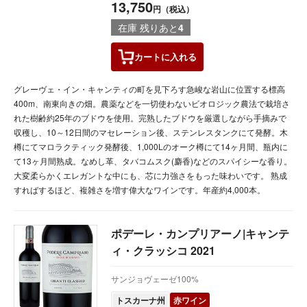
13,750
円（税込）
在庫 残りあと
4
カートに
入れる
グレーヴェ・イン・キャンティの町を見下ろす急峻な岩山に位置する標高
400m、南東向きの畑。農薬などを一切使わないビオロジック農法で栽培さ
れた樹齢約25年のブドウを使用。完熟したブドウを厳選しながら手摘みで
収穫し、10～12日間のマセレーション後、ステンレスタンクにて発酵。木
樽にてマロラクティック発酵後、1,000Lのオーク樽にて14ヶ月間、瓶内に
て13ヶ月間熟成。なめし革、タバコムスク(麝香)などのスパイシーな香り。
大変柔らかくエレガントな中にも、芯に力強さをもった味わいです。 熟成
すればするほど、複雑さを増す偉大なワインです。年産約4,000本。
ポデーレ・カンプリアーノ|キャンテ
ィ・クラッシコ 2021
サンジョヴェーゼ100%
トスカーナ州
赤ワイン