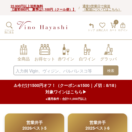
22,000円以上送料無料
通常3営業日で発送
/
【通常880円、夏季は1,100円（クール便）】
（配送についてはこちら）
0
ジャンル
トップ
お気に入り
カート
ログイン
別に見る
全商品
お得セット
赤ワイン
白ワイン
グラッパ
検索
⚠️今だけ1500円オフ！（クーポン:s1500｜〆切：8/18）
対象ワインはこちら▶︎
※適用条件：合計11,000円以上
営業井手
営業井手
2026ベスト5
2025ベスト6