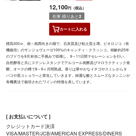
12,100
円（税込）
在庫 残りあと
2
カートに
入れる
標高300ｍ、南～南西向きの畑で、石灰質及び粘土質土壌。ビオロジコ（有
機栽培）のサンジョヴェーゼ100%のキャンティ・クラッシコ。樹齢約25年
のブドウを9月末頃に手摘みで収穫し、9～11日間マセレーションを行い、
自然酵母と共にステンレスタンクでアルコール発酵及びマロラクティック発
酵。オークの樽で8～9ヶ月間熟成。香りは華やかなイチゴやスミレからタ
バコや黒コショウへと変化していきます。綺麗な酸とスムーズなタンニンが
有機農法で栽培されたワインの特徴を表しています。
[ お支払いについて ]
クレジットカード決済
VISA/MASTER/JCB/AMERICAN EXPRESS/DINERS